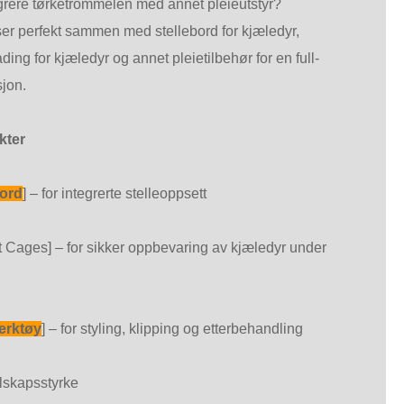
grere tørketrommelen med annet pleieutstyr?
er perfekt sammen med stellebord for kjæledyr,
ading for kjæledyr og annet pleietilbehør for en full-
sjon.
kter
bord
] – for integrerte stelleoppsett
t Cages] – for sikker oppbevaring av kjæledyr under
erktøy
] – for styling, klipping og etterbehandling
lskapsstyrke