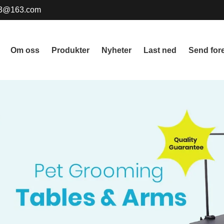
3@163.com
Om oss
Produkter
Nyheter
Last ned
Send for