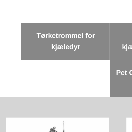
Tørketrommel for
kjæledyr
kj
Pet 