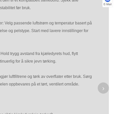
st den til et kompatibelt stellebord. Sjekk alle
E-Mail
tabilitet før bruk.
Euskal
Azərbaycan
ger: Velg passende luftstrøm og temperatur basert på
else og pelstype. Start med lavere innstillinger for
Slovenský jazyk
Македонски
old trygg avstand fra kjæledyrets hud, flytt
Lietuvos
nuerlig for å sikre jevn tørking.
Eesti Keel
jør luftfiltrene og tørk av overflater etter bruk. Sørg
Română
elen oppbevares på et tørt, ventilert område.
Slovenski
मराठी
Srpski језик