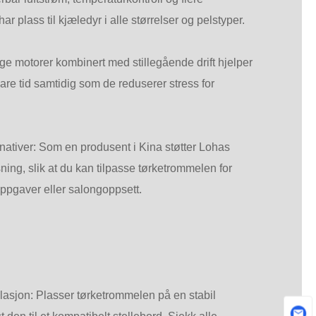
ar plass til kjæledyr i alle størrelser og pelstyper.
Javanese
فارسی
ftige motorer kombinert med stillegående drift hjelper
are tid samtidig som de reduserer stress for
தமிழ்
తెలుగు
rnativer: Som en produsent i Kina støtter Lohas
नेपाली
ng, slik at du kan tilpasse tørketrommelen for
Burmese
oppgaver eller salongoppsett.
български
ລາວ
Latine
llasjon: Plasser tørketrommelen på en stabil
Қазақша