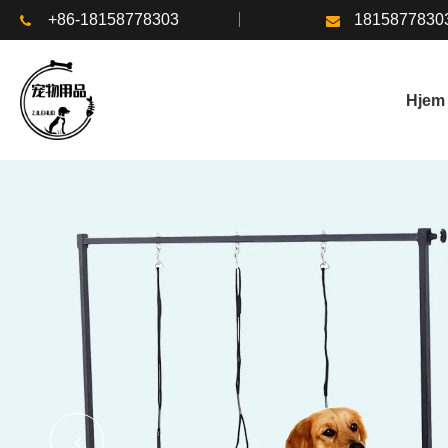
+86-18158778303
1815877830
Hjem