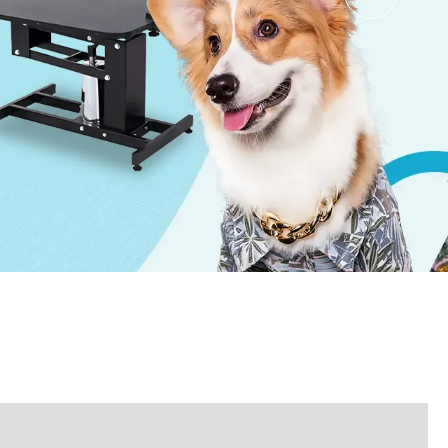
Nederlands
ภาษาไทย
Polski
한국어
Svenska
magyar
Malay
বাংলা ভাষার
Dansk
Suomi