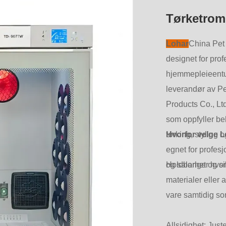
Tørketrom
Lo
har
China Pet 
designet for pro
hjemmepleieentu
leverandør av Pe
Products Co., Ltd
som oppfyller be
tørking, styling 
Hvorfor velge 
egnet for profes
og salonger hvor 
Holdbarhet og si
materialer eller 
vare samtidig so
Allsidighet: Just