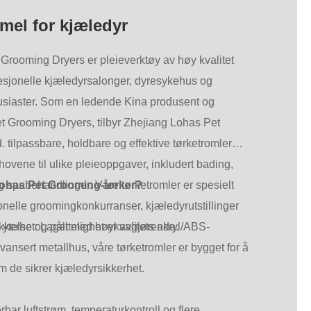
हिन्दी
mel for kjæledyr
Pilipino
Grooming Dryers er pleieverktøy av høy kvalitet
Türkçe
fesjonelle kjæledyrsalonger, dyresykehus og
Gaeilge
siaster. Som en ledende Kina produsent og
t Grooming Dryers, tilbyr Zhejiang Lohas Pet
العربية
. tilpassbare, holdbare og effektive tørketromler
Indonesia
hovene til ulike pleieoppgaver, inkludert bading,
og spabehandlinger. Våre tørketromler er spesielt
Lohas Pet Grooming-tørker?
Norsk‎
jonelle groomingkonkurranser, kjæledyrutstillinger
تمل
ytelse og pålitelighet er avgjørende.
kkerhet: Laget med høykvalitets akryl/ABS-
český
avansert metallhus, våre tørketromler er bygget for å
m de sikrer kjæledyrsikkerhet.
ελληνικά
український
erbar luftstrøm, temperaturkontroll og flere