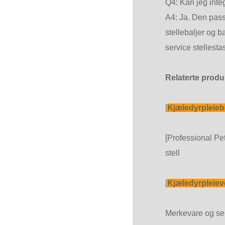
Q4: Kan jeg inte
A4: Ja. Den pass
stellebaljer og b
service stellesta
Relaterte produ
[
Kjæledyrpleie
[Professional Pe
stell
[
Kjæledyrpleiev
Merkevare og se