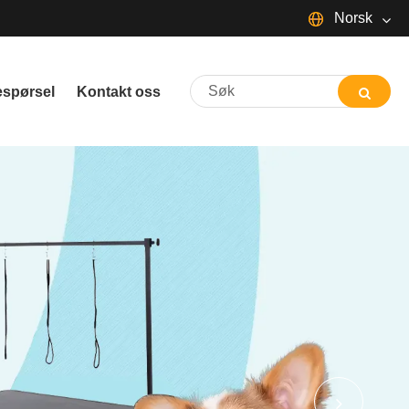
Norsk‎
English
espørsel
Kontakt oss
Español
Português
русский
Français
日本語
Deutsch
tiếng Việt
Italiano