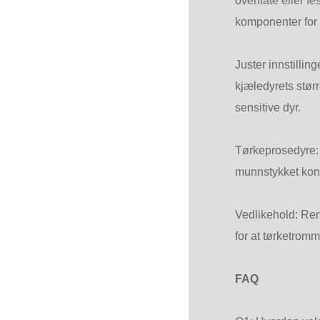
overflate eller fe
komponenter for s
Juster innstillin
kjæledyrets størr
sensitive dyr.
Tørkeprosedyre: H
munnstykket konti
Vedlikehold: Reng
for at tørketromm
FAQ