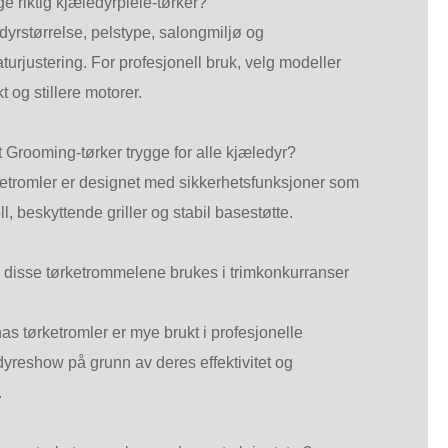
e riktig kjæledyrpleie-tørker?
dyrstørrelse, pelstype, salongmiljø og
turjustering. For profesjonell bruk, velg modeller
 og stillere motorer.
 Grooming-tørker trygge for alle kjæledyr?
ketromler er designet med sikkerhetsfunksjoner som
l, beskyttende griller og stabil basestøtte.
 disse tørketrommelene brukes i trimkonkurranser
as tørketromler er mye brukt i profesjonelle
dyreshow på grunn av deres effektivitet og
.