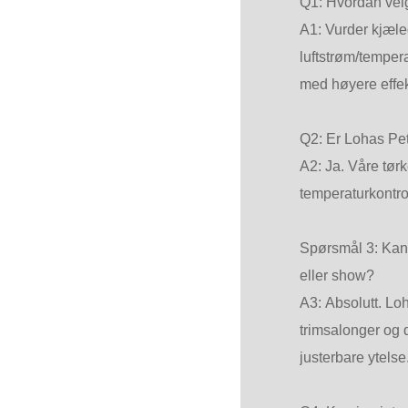
Q1: Hvordan velg
A1: Vurder kjæle
luftstrøm/tempera
med høyere effekt
Q2: Er Lohas Pet
A2: Ja. Våre tør
temperaturkontrol
Spørsmål 3: Kan
eller show?
A3: Absolutt. Loh
trimsalonger og 
justerbare ytelse