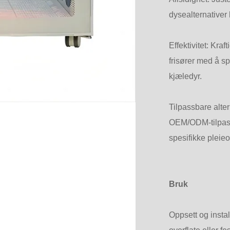
dysealternativer h
Effektivitet: Kra
frisører med å sp
kjæledyr.
Tilpassbare alte
OEM/ODM-tilpasni
spesifikke pleie
Bruk
Oppsett og insta